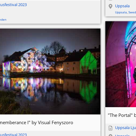
usfestival 2023
Uppsala
Uppsala
,
Swed
eden
"The Portal"
ememberance I" by Visual Fenyszoro
Uppsala Lju
usfestival 2023