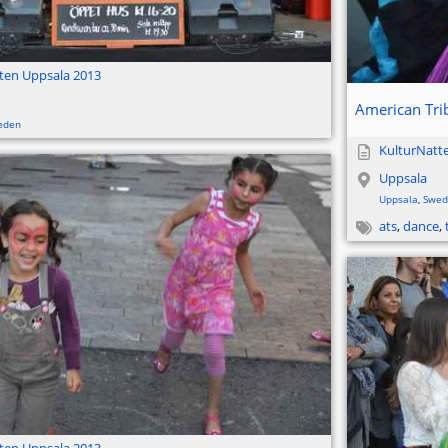
ten Uppsala 2013
American Trib
eden
KulturNatt
Uppsala
Uppsala
,
Swed
ats
,
dance
,