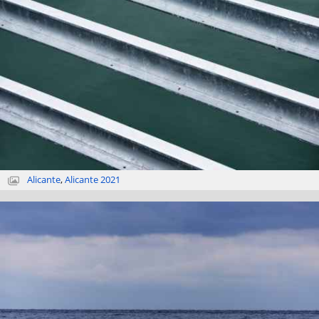
Alicante
,
Alicante 2021