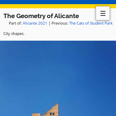
☰
The Geometry of Alicante
Part of:
Alicante 2021
| Previous:
The Cats of Student Park
City shapes.