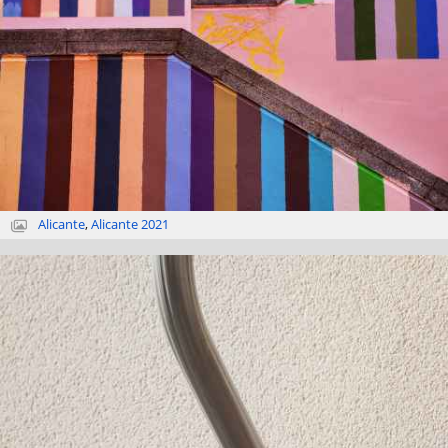
Alicante
,
Alicante 2021