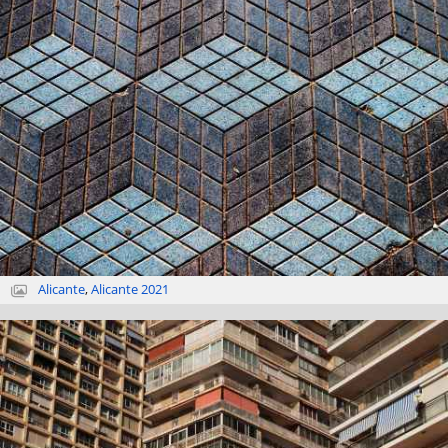
Alicante
,
Alicante 2021